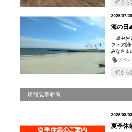
続きを
2026/07/2
海の日
暑中お見舞
フェア開
みなさまの
イベン
続きを
店舗記事新着
2026/08/0
夏季休