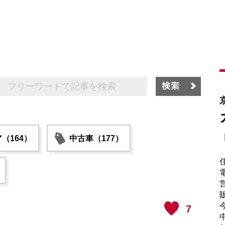
（164）
中古車（177）
電
販
7
中