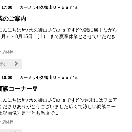
3 17:00
カーメッセ久御山Ｕ－ｃａｒ’ｓ
業のご案内
んにちはｶｰﾒｯｾ久御山U-Car’ｓです(^^♪誠に勝手ながら
（月）～8月15日 (土) まで夏季休業とさせていただき
・店休日
読む
7 10:00
カーメッセ久御山Ｕ－ｃａｒ’ｓ
商談コーナー🎐
んにちはｶｰﾒｯｾ久御山U-Car’ｓです(^^♪週末にはフェア
くださりありがとうございました広くて涼しい商談コー
上記画像）是非とも当店で...
・店休日