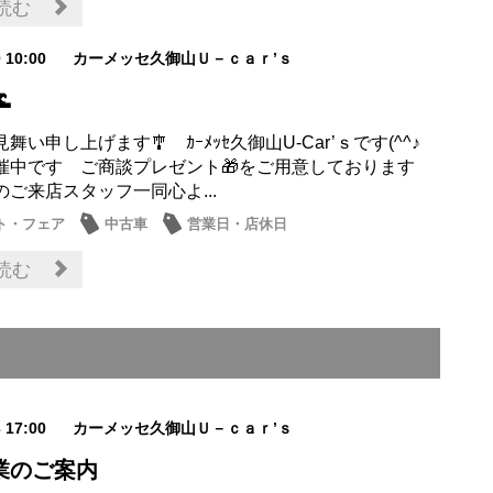
読む
0 10:00
カーメッセ久御山Ｕ－ｃａｒ’ｓ

い申し上げます🎐 ｶｰﾒｯｾ久御山U-Car’ｓです(^^♪
催中です ご商談プレゼント🎁をご用意しております
ご来店スタッフ一同心よ...
ト・フェア
中古車
営業日・店休日
読む
3 17:00
カーメッセ久御山Ｕ－ｃａｒ’ｓ
業のご案内