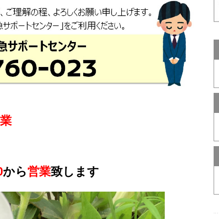
業
0
から
営業
致します