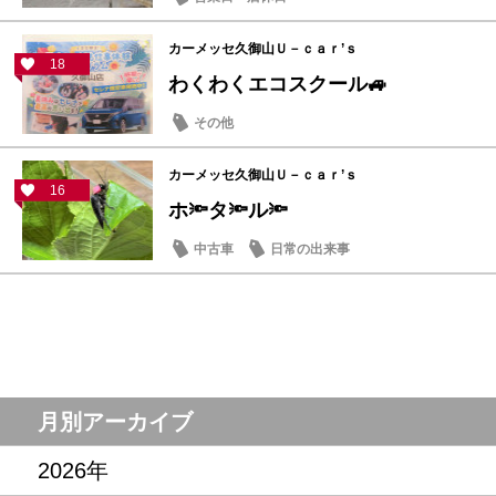
カーメッセ久御山Ｕ－ｃａｒ’ｓ
18
わくわくエコスクール🚙
その他
カーメッセ久御山Ｕ－ｃａｒ’ｓ
16
ホ🔦タ🔦ル🔦
中古車
日常の出来事
月別アーカイブ
2026年