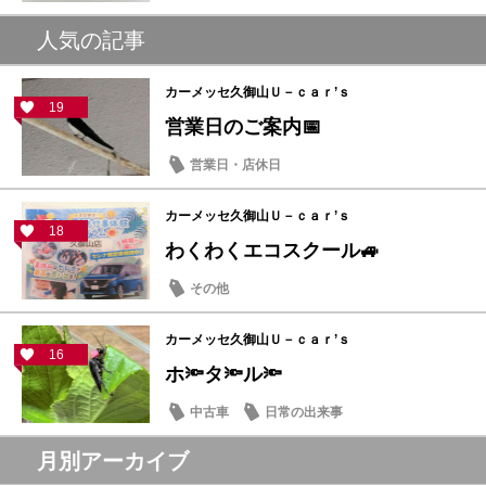
人気の記事
カーメッセ久御山Ｕ－ｃａｒ’ｓ
19
営業日のご案内📅
営業日・店休日
カーメッセ久御山Ｕ－ｃａｒ’ｓ
18
わくわくエコスクール🚙
その他
カーメッセ久御山Ｕ－ｃａｒ’ｓ
16
ホ🔦タ🔦ル🔦
中古車
日常の出来事
月別アーカイブ