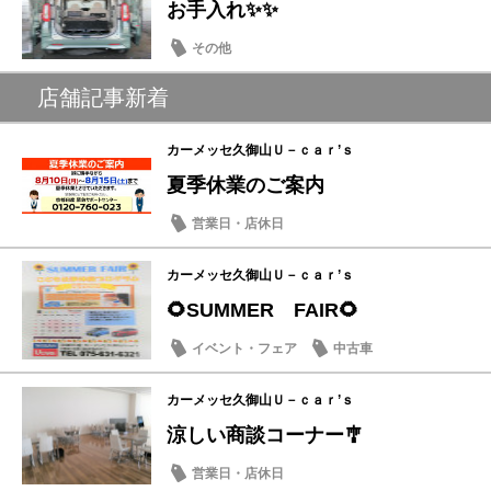
お手入れ✨✨
その他
店舗記事新着
カーメッセ久御山Ｕ－ｃａｒ’ｓ
夏季休業のご案内
営業日・店休日
カーメッセ久御山Ｕ－ｃａｒ’ｓ
🌻SUMMER FAIR🌻
イベント・フェア
中古車
カーメッセ久御山Ｕ－ｃａｒ’ｓ
涼しい商談コーナー🎐
営業日・店休日