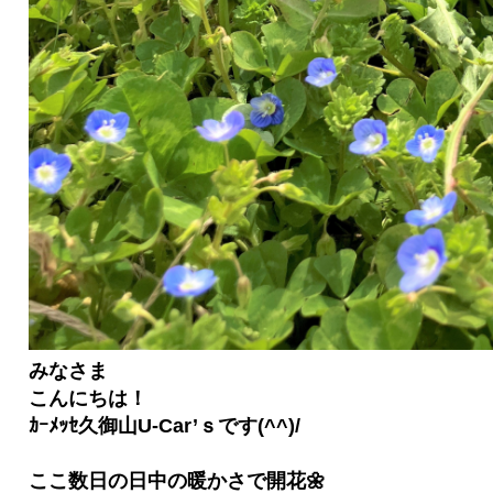
みなさま
こんにちは！
ｶｰﾒｯｾ久御山U-Car’ｓです(^^)/
ここ数日の日中の暖かさで開花🌼