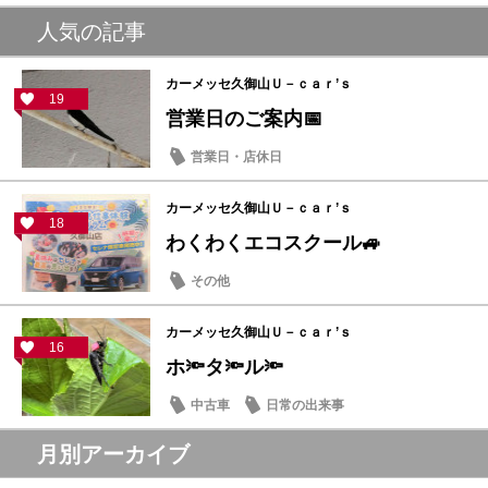
人気の記事
カーメッセ久御山Ｕ－ｃａｒ’ｓ
19
営業日のご案内📅
営業日・店休日
カーメッセ久御山Ｕ－ｃａｒ’ｓ
18
わくわくエコスクール🚙
その他
カーメッセ久御山Ｕ－ｃａｒ’ｓ
16
ホ🔦タ🔦ル🔦
中古車
日常の出来事
月別アーカイブ