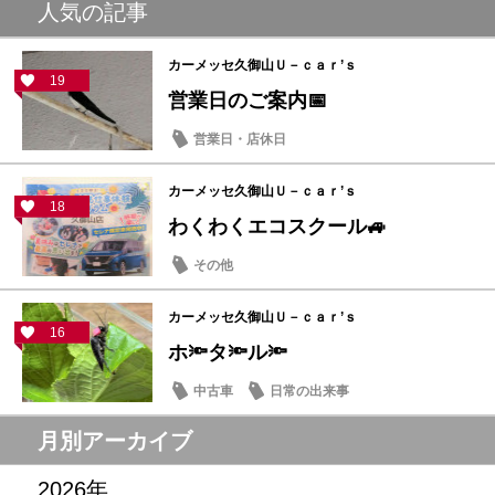
人気の記事
カーメッセ久御山Ｕ－ｃａｒ’ｓ
19
営業日のご案内📅
営業日・店休日
カーメッセ久御山Ｕ－ｃａｒ’ｓ
18
わくわくエコスクール🚙
その他
カーメッセ久御山Ｕ－ｃａｒ’ｓ
16
ホ🔦タ🔦ル🔦
中古車
日常の出来事
月別アーカイブ
2026年