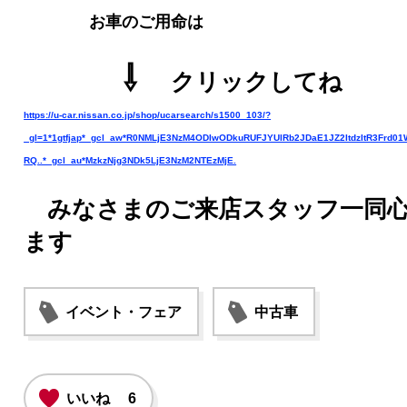
お車のご用命は
⇩
クリックしてね
https://u-car.nissan.co.jp/shop/ucarsearch/s1500_103/?
_gl=1*1gtfjap*_gcl_aw*R0NMLjE3NzM4ODIwODkuRUFJYUlRb2JDaE1JZ2ItdzItR3F
RQ..*_gcl_au*MzkzNjg3NDk5LjE3NzM2NTEzMjE.
みなさまのご来店スタッフ一同心
ます
イベント・フェア
中古車
いいね
6