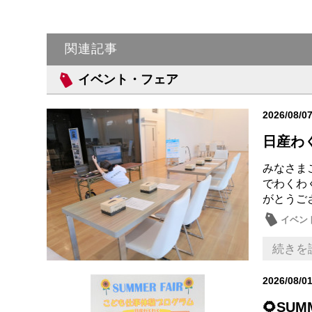
関連記事
イベント・フェア
2026/08/0
日産わ
みなさまこ
でわくわ
がとう
イベン
続きを
2026/08/0
🌻SUM