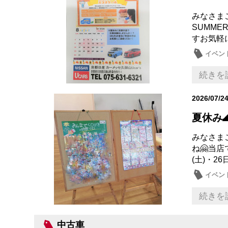
みなさまこん
SUMM
すお気軽
イベン
続きを
2026/07/2
夏休み
みなさまこん
ね🤗当店
(土)・26日
イベン
続きを
中古車