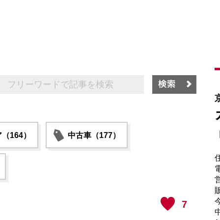
（164）
中古車（177）
電
販
7
中