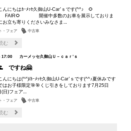
にちはｶｰﾒｯｾ久御山U-Car’ｓです(^^♪ 🌻
ER FAIR🌻 開催中多数のお車を展示しておりま
にお立ち寄りくださいみなさま...
ト・フェア
中古車
読む
4 17:00
カーメッセ久御山Ｕ－ｃａｒ’ｓ
 ですね🤗
にちは(^^)/ｶｰﾒｯｾ久御山U-Car’ｓです(^^♪夏休みです
ではお子様限定🎯🎯くじ引きをしております7月25日
(日)フェア...
ト・フェア
中古車
読む