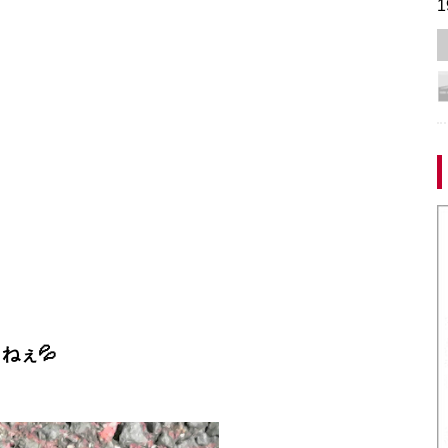
1
ねぇ💦