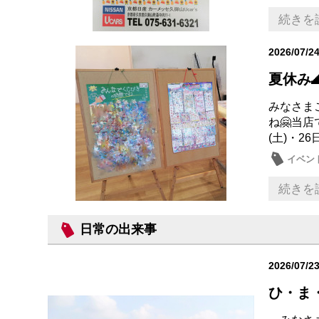
続きを
2026/07/2
夏休み
みなさまこん
ね🤗当店
(土)・26日
イベン
続きを
日常の出来事
2026/07/2
ひ・ま・