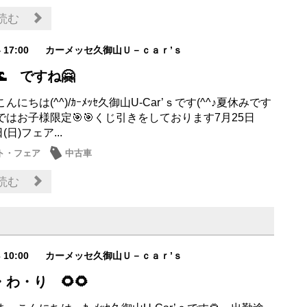
読む
4 17:00
カーメッセ久御山Ｕ－ｃａｒ’ｓ
 ですね🤗
にちは(^^)/ｶｰﾒｯｾ久御山U-Car’ｓです(^^♪夏休みです
ではお子様限定🎯🎯くじ引きをしております7月25日
(日)フェア...
ト・フェア
中古車
読む
3 10:00
カーメッセ久御山Ｕ－ｃａｒ’ｓ
わ・り 🌻🌻