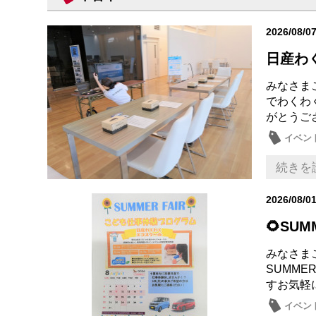
2026/08/0
日産わ
みなさまこ
でわくわ
がとう
イベン
続きを
2026/08/0
🌻SUM
みなさまこん
SUMM
すお気軽
イベン