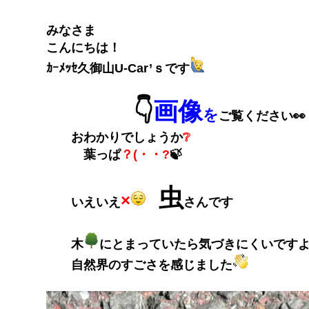
みなさま
こんにちは！
ｶｰﾒｯｾ久御山U-Car’ｓです
👇
画像
を
ご覧ください👀
おわかりでしょうか
❔
葉っぱ
？(・・?
🍃
虫
×
いえいえ
さんです
木
にとまっていたら気づきにくいですよ
自然界のすごさを感じました