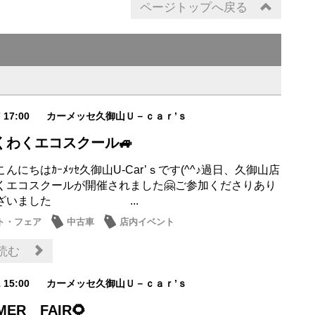
ページトップへ戻る
7 17:00
カーメッセ久御山Ｕ－ｃａｒ’ｓ
くわくエコスクール🚙
んにちはｶｰﾒｯｾ久御山U-Car’ｓです(^^♪過日、久御山店
くエコスクールが開催されました🤗ご参加くださりあり
ございました ...
ト・フェア
中古車
店内イベント
読む
1 15:00
カーメッセ久御山Ｕ－ｃａｒ’ｓ
MER FAIR🌻