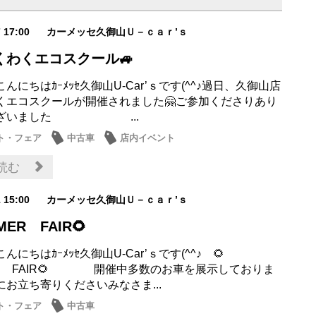
7 17:00
カーメッセ久御山Ｕ－ｃａｒ’ｓ
くわくエコスクール🚙
んにちはｶｰﾒｯｾ久御山U-Car’ｓです(^^♪過日、久御山店
くエコスクールが開催されました🤗ご参加くださりあり
ございました ...
ト・フェア
中古車
店内イベント
読む
1 15:00
カーメッセ久御山Ｕ－ｃａｒ’ｓ
MER FAIR🌻
にちはｶｰﾒｯｾ久御山U-Car’ｓです(^^♪ 🌻
ER FAIR🌻 開催中多数のお車を展示しておりま
にお立ち寄りくださいみなさま...
ト・フェア
中古車