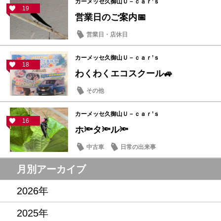
カーメッセ久御山Ｕ－ｃａｒ’ｓ
19
営業日のご案内📅
営業日・店休日
カーメッセ久御山Ｕ－ｃａｒ’ｓ
18
わくわくエコスクール🚙
その他
カーメッセ久御山Ｕ－ｃａｒ’ｓ
16
ホ🔦タ🔦ル🔦
中古車
日常の出来事
月別アーカイブ
2026年
2025年