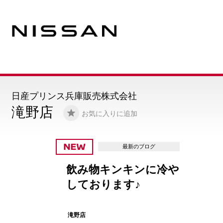
日産プリンス兵庫販売株式会社
滝野店
お気に入りに追加
のブログ
ンに冷や
King 
♪
野店に降
滝野店