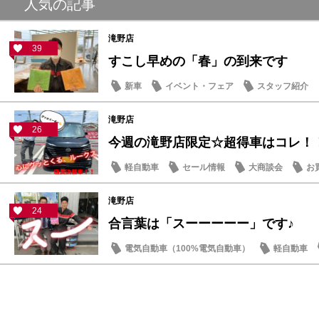
人気の記事
滝野店
39
すこし早めの「春」の到来です
新車
イベント・フェア
スタッフ紹介
滝野店
26
今週の滝野店限定☆超得車はコレ！
軽自動車
セール情報
大商談会
お
滝野店
24
合言葉は「スーーーーー」です♪
電気自動車（100%電気自動車）
軽自動車
サクラ