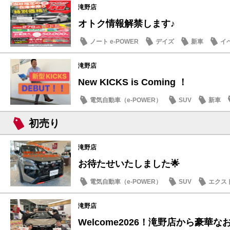
滝野店
オトク情報解禁します♪
ノート e-POWER
デイズ
新車
イ
滝野店
New KICKS is Coming ！
電気自動車（e-POWER）
SUV
新車
初売り
滝野店
お待たせいたしました🌟
電気自動車（e-POWER）
SUV
エクス
お買得車情報
滝野店
Welcome2026！滝野店から豪華な