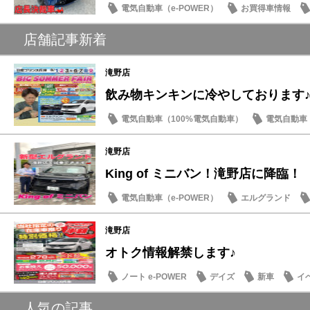
電気自動車（e-POWER）
お買得車情報
オーラ
店舗記事新着
滝野店
飲み物キンキンに冷やしております
電気自動車（100%電気自動車）
電気自動車（
新車
イベント・フェア
滝野店
King of ミニバン！滝野店に降臨！
電気自動車（e-POWER）
エルグランド
滝野店
オトク情報解禁します♪
ノート e-POWER
デイズ
新車
イ
人気の記事