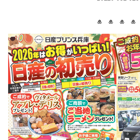
🎍 🎍 🎍 🎍