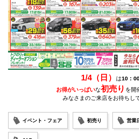
1/4（日）
は
10：0
初売り
お得がいっぱい
な
を開
みなさまのご来店をお待ちして
イベント・フェア
初売り
営業