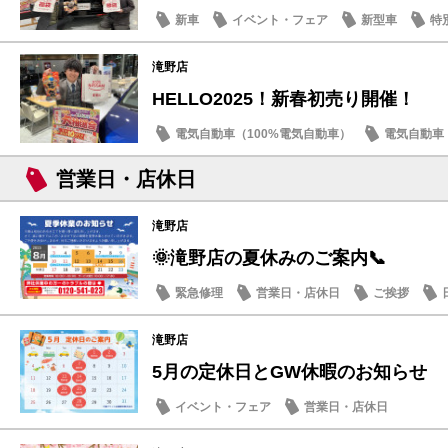
新車
イベント・フェア
新型車
特
滝野店
HELLO2025！新春初売り開催！
電気自動車（100%電気自動車）
電気自動車（
イベント・フェア
初売り
営業日・店休日
滝野店
🌞滝野店の夏休みのご案内📞
緊急修理
営業日・店休日
ご挨拶
滝野店
5月の定休日とGW休暇のお知らせ
イベント・フェア
営業日・店休日