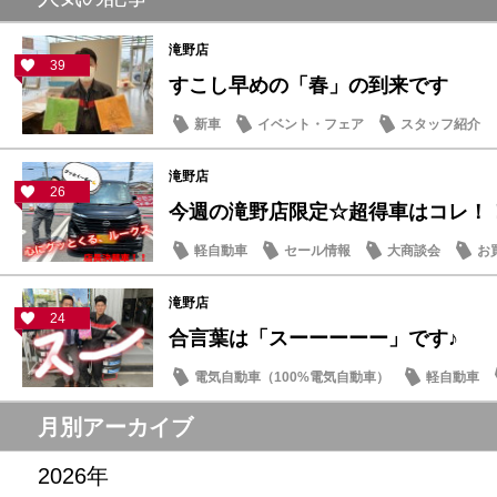
滝野店
39
すこし早めの「春」の到来です
新車
イベント・フェア
スタッフ紹介
滝野店
26
今週の滝野店限定☆超得車はコレ！
軽自動車
セール情報
大商談会
お
滝野店
24
合言葉は「スーーーーー」です♪
電気自動車（100%電気自動車）
軽自動車
サクラ
月別アーカイブ
2026年