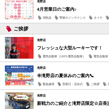
滝野店
4月営業日のご案内♪
消耗品
季節のメンテナンス
タイヤ
ご挨拶
滝野店
フレッシュな大型ルーキーです！
電気自動車（100%電気自動車）
電気自動車（
ご挨拶
スタッフ紹介
滝野店
🌞滝野店の夏休みのご案内📞
緊急修理
営業日・店休日
ご挨拶
滝野店
新戦力のご紹介と滝野店限定☆店長