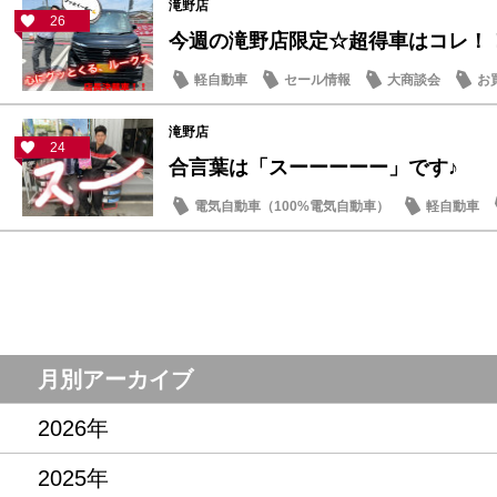
滝野店
26
今週の滝野店限定☆超得車はコレ！
軽自動車
セール情報
大商談会
お
滝野店
24
合言葉は「スーーーーー」です♪
電気自動車（100%電気自動車）
軽自動車
サクラ
月別アーカイブ
2026年
2025年