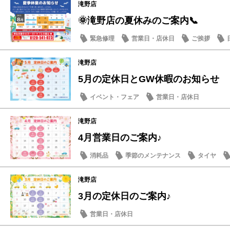
滝野店
🌞滝野店の夏休みのご案内📞
緊急修理
営業日・店休日
ご挨拶
滝野店
5月の定休日とGW休暇のお知らせ
イベント・フェア
営業日・店休日
滝野店
4月営業日のご案内♪
消耗品
季節のメンテナンス
タイヤ
滝野店
3月の定休日のご案内♪
営業日・店休日