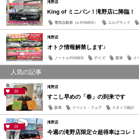
滝野店
King of ミニバン！滝野店に降臨！
電気自動車（e-POWER）
エルグランド
滝野店
オトク情報解禁します♪
ノート e-POWER
デイズ
新車
イ
人気の記事
滝野店
39
すこし早めの「春」の到来です
新車
イベント・フェア
スタッフ紹介
滝野店
26
今週の滝野店限定☆超得車はコレ！