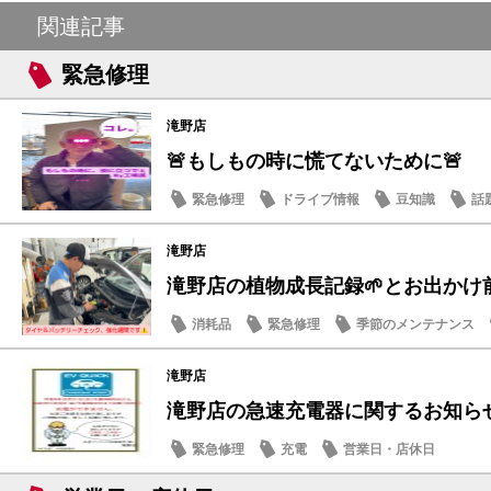
関連記事
緊急修理
滝野店
🚨もしもの時に慌てないために🚨
緊急修理
ドライブ情報
豆知識
話
滝野店
滝野店の植物成長記録🌱とお出かけ前
消耗品
緊急修理
季節のメンテナンス
滝野店
滝野店の急速充電器に関するお知ら
緊急修理
充電
営業日・店休日