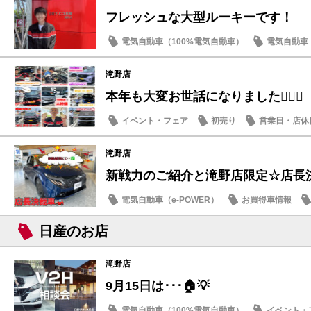
フレッシュな大型ルーキーです！
電気自動車（100%電気自動車）
電気自動車（
ご挨拶
スタッフ紹介
滝野店
本年も大変お世話になりました🙇🏻‍♀️
イベント・フェア
初売り
営業日・店休
滝野店
新戦力のご紹介と滝野店限定☆店長
電気自動車（e-POWER）
お買得車情報
オーラ
日産のお店
滝野店
9月15日は･･･🏠💡
電気自動車（100%電気自動車）
イベント・