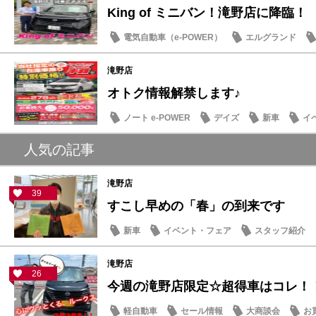
King of ミニバン！滝野店に降臨！
電気自動車（e-POWER）
エルグランド
滝野店
オトク情報解禁します♪
ノート e-POWER
デイズ
新車
イ
人気の記事
滝野店
39
すこし早めの「春」の到来です
新車
イベント・フェア
スタッフ紹介
滝野店
26
今週の滝野店限定☆超得車はコレ！
軽自動車
セール情報
大商談会
お