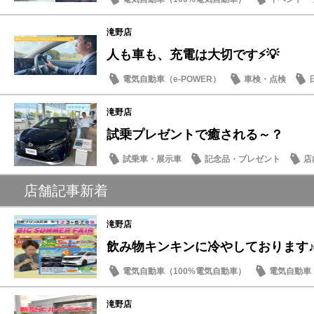
店内イベント
日産のお店
滝野店
人も車も、充電は大切です⚡💡
電気自動車（e-POWER）
車検・点検
話題の情報
滝野店
試乗プレゼントで癒される～？
試乗車・展示車
記念品・プレゼント
店
店舗記事新着
滝野店
飲み物キンキンに冷やしております
電気自動車（100%電気自動車）
電気自動車（
新車
イベント・フェア
滝野店