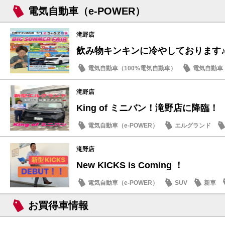
電気自動車（e-POWER）
滝野店
飲み物キンキンに冷やしております
電気自動車（100%電気自動車）
電気自動車（
新車
イベント・フェア
滝野店
King of ミニバン！滝野店に降臨！
電気自動車（e-POWER）
エルグランド
滝野店
New KICKS is Coming ！
電気自動車（e-POWER）
SUV
新車
お買得車情報