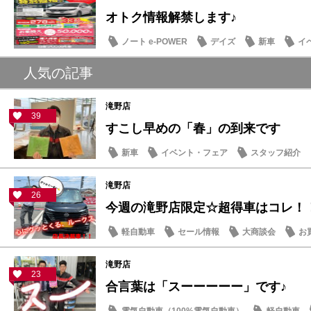
オトク情報解禁します♪
ノート e-POWER
デイズ
新車
イ
人気の記事
滝野店
39
すこし早めの「春」の到来です
新車
イベント・フェア
スタッフ紹介
滝野店
26
今週の滝野店限定☆超得車はコレ！
軽自動車
セール情報
大商談会
お
滝野店
23
合言葉は「スーーーーー」です♪
電気自動車（100%電気自動車）
軽自動車