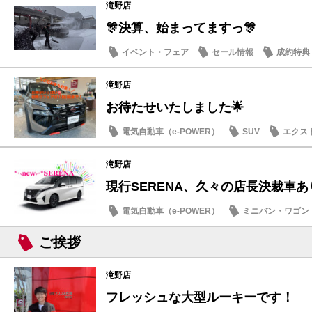
滝野店
🎊決算、始まってますっ🎊
イベント・フェア
セール情報
成約特典
滝野店
お待たせいたしました🌟
電気自動車（e-POWER）
SUV
エクス
お買得車情報
滝野店
現行SERENA、久々の店長決裁車あ
電気自動車（e-POWER）
ミニバン・ワゴン
お買得車情報
ご挨拶
滝野店
フレッシュな大型ルーキーです！