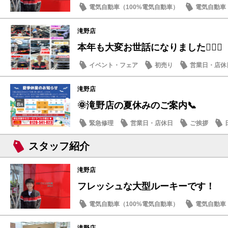
電気自動車（100%電気自動車）
電気自動車（
ご挨拶
スタッフ紹介
滝野店
本年も大変お世話になりました🙇🏻‍♀️
イベント・フェア
初売り
営業日・店休
滝野店
🌞滝野店の夏休みのご案内📞
緊急修理
営業日・店休日
ご挨拶
スタッフ紹介
滝野店
フレッシュな大型ルーキーです！
電気自動車（100%電気自動車）
電気自動車（
ご挨拶
スタッフ紹介
滝野店