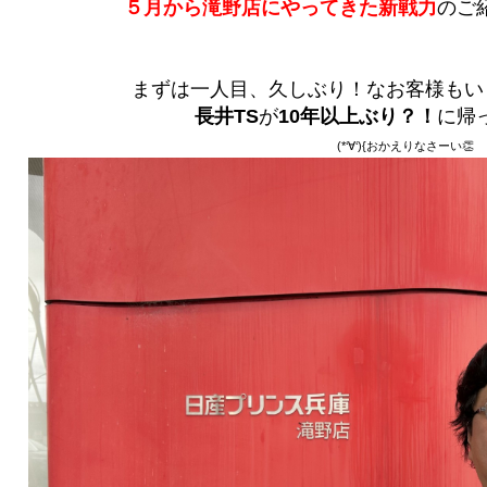
５月から滝野店にやってきた新戦力
のご
まずは一人目、久しぶり！なお客様もい
長井TS
が
10年以上ぶり？！
に帰
(*‘∀‘){おかえりなさーい👏