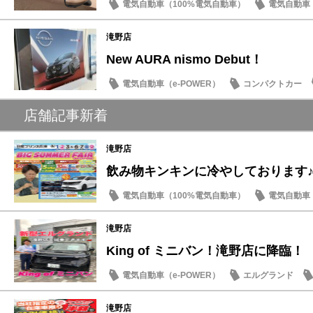
電気自動車（100%電気自動車）
電気自動車（
イベント・フェア
オーラ
滝野店
New AURA nismo Debut！
電気自動車（e-POWER）
コンパクトカー
店舗記事新着
滝野店
飲み物キンキンに冷やしております
電気自動車（100%電気自動車）
電気自動車（
新車
イベント・フェア
滝野店
King of ミニバン！滝野店に降臨！
電気自動車（e-POWER）
エルグランド
滝野店