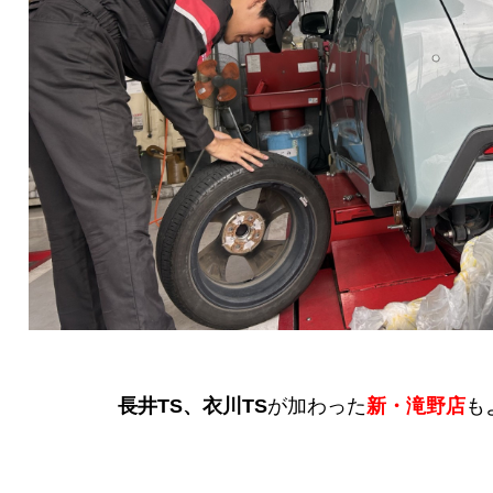
長井TS、衣川TS
が加わった
新・滝野店
も