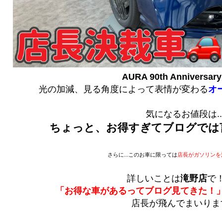
AURA 90th Anniversa
光の加減、見る角度によって表情が変わる
オ
気になるお値段は..
ちょっと、お得すぎてブログでは言
さらに...このお車に限っては
店長がガソリンを
詳しいことは
滝野店
で！
「お得な車があるってブログ見てきた！
店長が飛んでまいります