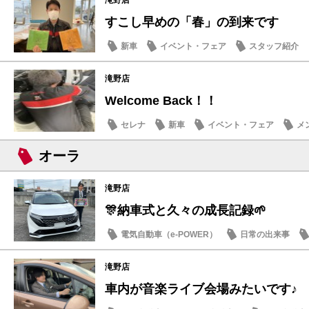
すこし早めの「春」の到来です
新車
イベント・フェア
スタッフ紹介
滝野店
Welcome Back！！
セレナ
新車
イベント・フェア
メ
オーラ
滝野店
🎊納車式と久々の成長記録🌱
電気自動車（e-POWER）
日常の出来事
滝野店
車内が音楽ライブ会場みたいです♪