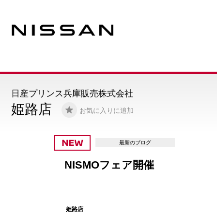
日産プリンス兵庫販売株式会社
姫路店
お気に入りに追加
のブログ
ア開催
新型エル
売！！試
しました
姫路店