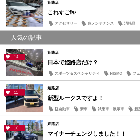
姫路店
これすご❕✨
アクセサリー
良メンテナンス
消耗品
人気の記事
姫路店
14
日本で姫路店だけ？
スポーツ＆スペシャリティ
NISMO
フェ
姫路店
11
新型ルークスですよ！
軽自動車
新車
試乗車・展示車
新
姫路店
10
マイナーチェンジしました！！