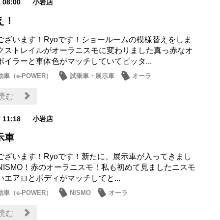
1 08:00
小岩店
え！
ございます！Ryoです！ショールームの模様替えをしま
クストレイルがオーラニスモに変わりました真っ赤なオ
ポイラーと車体色がマッチしていてピッタ...
車（e-POWER）
試乗車・展示車
オーラ
読む
7 11:18
小岩店
示車
ございます！Ryoです！新たに、展示車が入ってきまし
A NISMO！赤のオーラニスモ！私も初めて見ましたニスモ
いエアロとボディがマッチしてと...
車（e-POWER）
NISMO
オーラ
読む