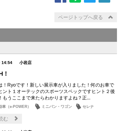
ページトップへ戻る
0 14:54
小岩店
CH！
は！Ryoです！新しい展示車が入りました！何のお車で
ヒント１オーテックのスポーツスペックですヒント２後
！もうここまで来たらわかりますよね？正...
車（e-POWER）
ミニバン・ワゴン
セレナ
・展示車
読む