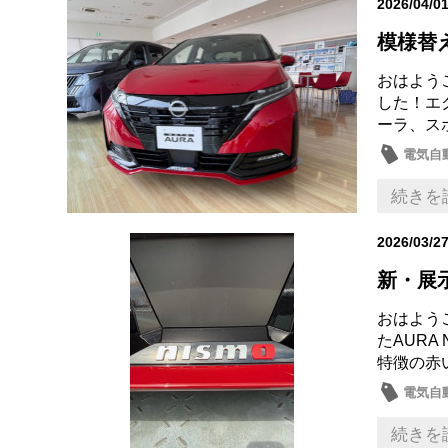
2026/04/0
模様替
おはよう
した！エ
ーラ、ス
電気自動
続きを
2026/03/2
新・展
おはよう
たAUR
特徴の赤
電気自動
続きを