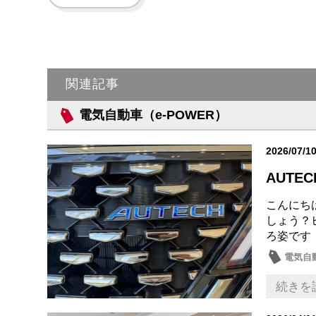
関連記事
電気自動車（e-POWER）
2026/07/1
AUTE
こんにち
しょう？
ろ姿です
電気自動
試乗車
続きを