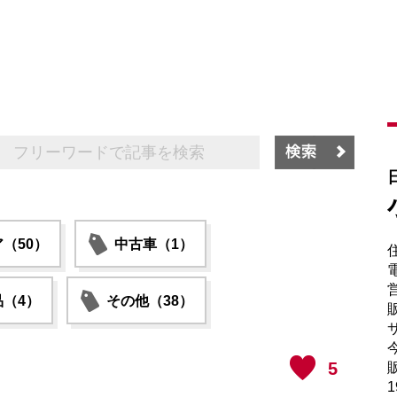
（50）
中古車（1）
電
（4）
その他（38）
販
サ
5
販
1