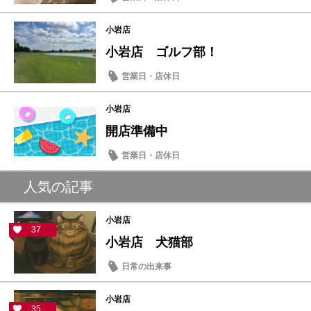
小岩店
小岩店 ゴルフ部！
営業日・店休日
小岩店
開店準備中
営業日・店休日
人気の記事
小岩店
37
小岩店 犬猫部
日常の出来事
小岩店
35