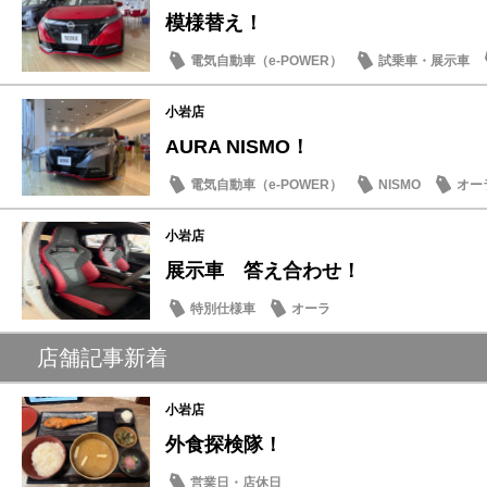
模様替え！
電気自動車（e-POWER）
試乗車・展示車
小岩店
AURA NISMO！
電気自動車（e-POWER）
NISMO
オー
小岩店
展示車 答え合わせ！
特別仕様車
オーラ
店舗記事新着
小岩店
外食探検隊！
営業日・店休日