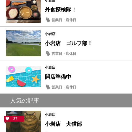
小岩店
外食探検隊！
営業日・店休日
小岩店
小岩店 ゴルフ部！
営業日・店休日
小岩店
開店準備中
営業日・店休日
人気の記事
小岩店
37
小岩店 犬猫部