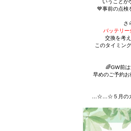
いうことが
💙事前の点検
さ
バッテリー全
交換を考
このタイミン
🌈GW前
早めのご予約お
…☆…☆５月の