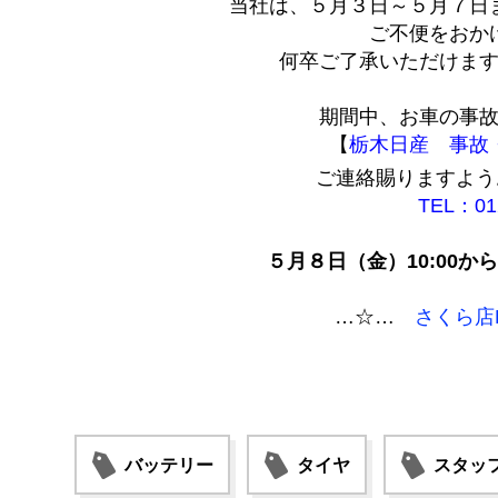
当社は、５月３日～５月７日
ご不便をおか
何卒ご了承いただけま
期間中、お車の事
【
栃木日産 事故
ご連絡賜りますよう
TEL：012
５月８日（金）10:00
…☆…
さくら店
バッテリー
タイヤ
スタッ