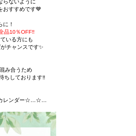
ならないように
をおすすめです💙
らに！
品10％OFF‼
えている方にも
グがチャンスです✨
は混み合うため
待ちしております‼
カレンダー☆…☆…