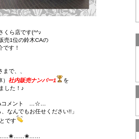
くら店です(^^♪
販売1位の鈴木CAの
介です！
さまで、、
車）
社内販売ナンバー1
を
ました！♪
Aコメント …☆…
、なんでもお任せください!!」
とです
……❀……❀……