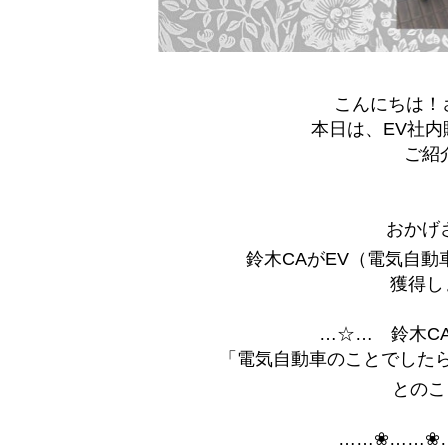
こんにちは！さ
本日は、EV社内
ご紹
おかげ
鈴木CAがEV（電気自動
獲得し
…☆… 鈴木C
「電気自動車のことでしたら
とのこ
……❀……❀