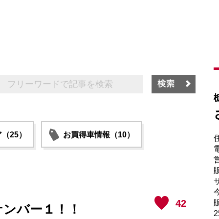
（25）
お買得車情報（10）
電
販
サ
42
販
ナンバー１！！
2