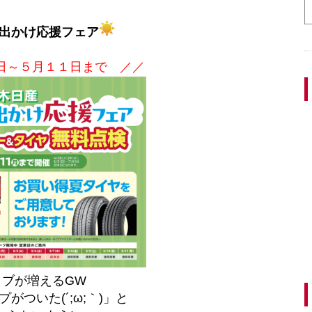
お出かけ応援フェア
日～５月１１日まで ／／
イブが増えるGW
がついた(´;ω;｀)」と