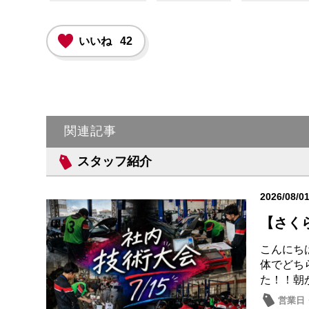
いいね
42
関連記事
スタッフ紹介
2026/08/0
【さく
こんにち
体でどち
た！！朝
営業日