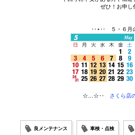
ぜひ！お申し付
‥⋆‥ ５・６月
☆…☆‥
さくら店
良メンテナンス
車検・点検