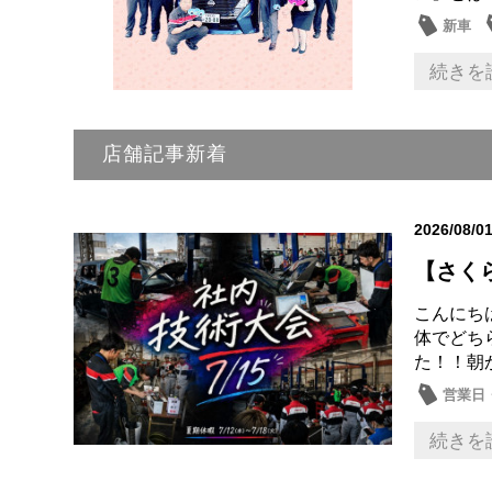
新車
話題の
続きを
店舗記事新着
2026/08/0
【さく
こんにち
体でどち
た！！朝
営業日
続きを