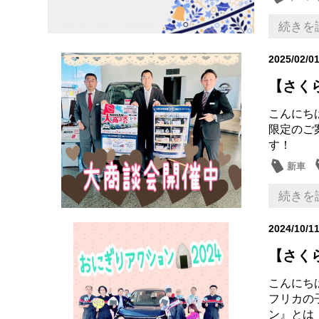
続きを
2025/02/0
【さく
こんにち
限定のご
す！ お
新車
続きを
2024/10/1
【さくら
こんにち
フリカの
ン』とは・