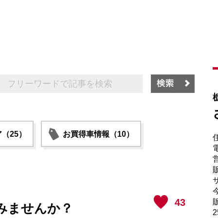
（25）
お買得車情報（10）
電
販
サ
43
販
みませんか？
2