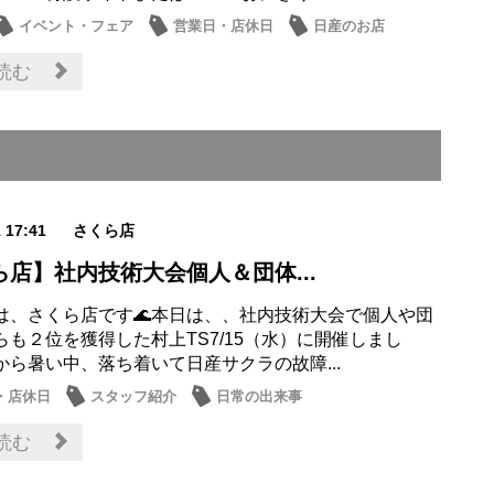
イベント・フェア
営業日・店休日
日産のお店
情報
読む
1 17:41
さくら店
ら店】社内技術大会個人＆団体...
は、さくら店です🌊本日は、、社内技術大会で個人や団
らも２位を獲得した村上TS7/15（水）に開催しまし
から暑い中、落ち着いて日産サクラの故障...
・店休日
スタッフ紹介
日常の出来事
読む