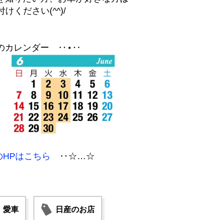
けください(^^)/
のカレンダー ‥⋆‥
のHPはこちら
‥☆…☆
愛車
日産のお店