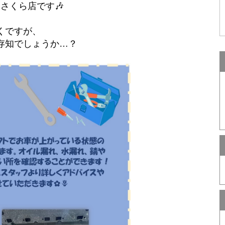
さくら店です🎶
くですが、
存知でしょうか…？