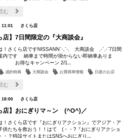
読む
1 11:01
さくら店
ら店】7日間限定の『大商談会』
は！さくら店ですNISSANN⋱⋱ 大商談会 ⋰⋰7日間
案内です 納車まで時間が掛からない即納車ありま
得なキャンペーン 2/1...
成約特典
大商談会
お買得車情報
日産のお店
読む
1 18:00
さくら店
店】おにぎりマ～ン (^O^)／
は！さくら店です『おにぎりアクション』でアジア・ア
子供たちを救おう！！はて (・・?『おにぎりアクショ
・？特設サイトまたはSNSへおにぎり...