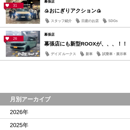
幕張店
31
🍙おにぎりアクション🍙
スタッフ紹介
日産のお店
SDGs
幕張店
26
幕張店にも新型ROOXが、、、！！
デイズ ルークス
新車
試乗車・展示車
月別アーカイブ
2026年
2025年