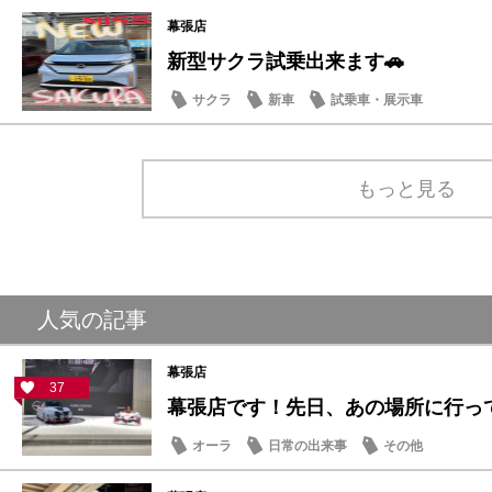
幕張店
新型サクラ試乗出来ます🚗
サクラ
新車
試乗車・展示車
もっと見る
人気の記事
幕張店
37
幕張店です！先日、あの場所に行っ
オーラ
日常の出来事
その他