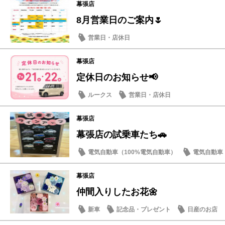
幕張店
8月営業日のご案内🌷
営業日・店休日
幕張店
定休日のお知らせ📢
ルークス
営業日・店休日
幕張店
幕張店の試乗車たち🚗
電気自動車（100%電気自動車）
電気自動車（
試乗車・展示車
幕張店
仲間入りしたお花🌼
新車
記念品・プレゼント
日産のお店