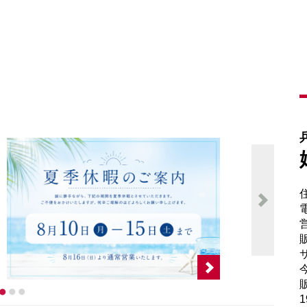
電
販
サ
販
1