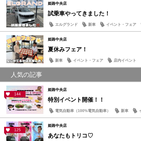
姫路中央店
試乗車やってきました！
エルグランド
新車
イベント・フェア
姫路中央店
夏休みフェア！
新車
イベント・フェア
店内イベント
人気の記事
姫路中央店
144
特別イベント開催！！
電気自動車（100%電気自動車）
新車
記念品・プレゼント
姫路中央店
125
あなたもトリコ♡