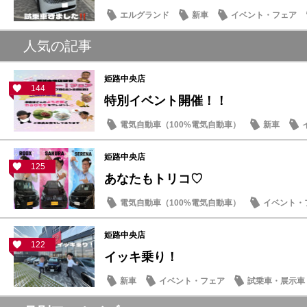
エルグランド
新車
イベント・フェア
人気の記事
姫路中央店
144
特別イベント開催！！
電気自動車（100%電気自動車）
新車
記念品・プレゼント
姫路中央店
125
あなたもトリコ♡
電気自動車（100%電気自動車）
イベント・
姫路中央店
122
イッキ乗り！
新車
イベント・フェア
試乗車・展示車