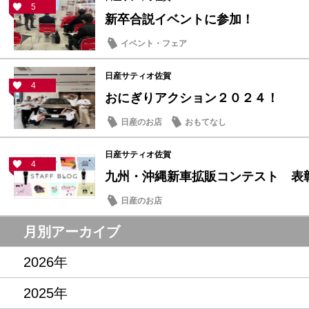
5
新卒合説イベントに参加！
イベント・フェア
日産サティオ佐賀
4
おにぎりアクション２０２４！
日産のお店
おもてなし
日産サティオ佐賀
4
九州・沖縄新車拡販コンテスト 表
日産のお店
月別アーカイブ
2026年
2025年