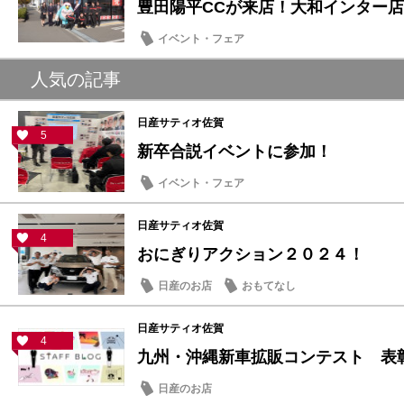
豊田陽平CCが来店！大和インター店に
イベント・フェア
人気の記事
日産サティオ佐賀
5
新卒合説イベントに参加！
イベント・フェア
日産サティオ佐賀
4
おにぎりアクション２０２４！
日産のお店
おもてなし
日産サティオ佐賀
4
九州・沖縄新車拡販コンテスト 表
日産のお店