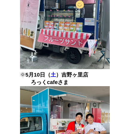
🌞
5月10日（
土
）吉野ヶ里店
ろっくcafeさま