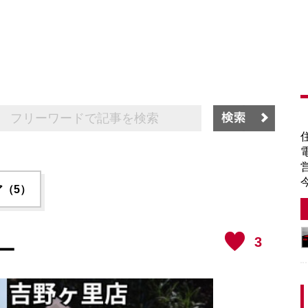
（5）
3
ー