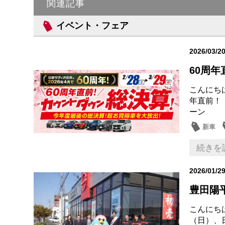
関連記事
イベント・フェア
2026/03/2
60周年
こんにち
年直前！
ーン 特
新車
続きを
2026/01/2
豊田陽平
こんにち
（日）、