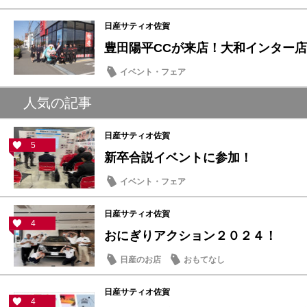
日産サティオ佐賀
豊田陽平CCが来店！大和インター店に
イベント・フェア
人気の記事
日産サティオ佐賀
5
新卒合説イベントに参加！
イベント・フェア
日産サティオ佐賀
4
おにぎりアクション２０２４！
日産のお店
おもてなし
日産サティオ佐賀
4