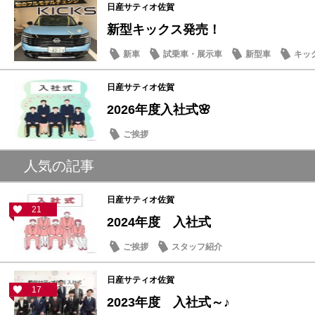
日産サティオ佐賀
新型キックス発売！
新車
試乗車・展示車
新型車
キッ
日産サティオ佐賀
2026年度入社式🌸
ご挨拶
人気の記事
日産サティオ佐賀
21
2024年度 入社式
ご挨拶
スタッフ紹介
日産サティオ佐賀
17
2023年度 入社式～♪