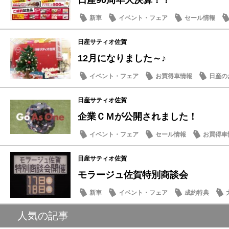
日産90周年大決算！！
新車
イベント・フェア
セール情報
お買得車情報
日産サティオ佐賀
12月になりました～♪
イベント・フェア
お買得車情報
日産の
日産サティオ佐賀
企業ＣＭが公開されました！
イベント・フェア
セール情報
お買得車
近所・近隣
日産サティオ佐賀
モラージュ佐賀特別商談会
新車
イベント・フェア
成約特典
人気の記事