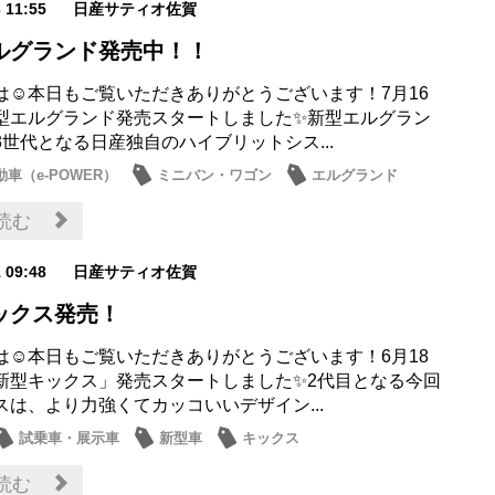
3 11:55
日産サティオ佐賀
ルグランド発売中！！
は☺本日もご覧いただきありがとうございます！7月16
型エルグランド発売スタートしました✨新型エルグラン
3世代となる日産独自のハイブリットシス...
車（e-POWER）
ミニバン・ワゴン
エルグランド
読む
1 09:48
日産サティオ佐賀
ックス発売！
は☺本日もご覧いただきありがとうございます！6月18
新型キックス」発売スタートしました✨2代目となる今回
スは、より力強くてカッコいいデザイン...
試乗車・展示車
新型車
キックス
読む