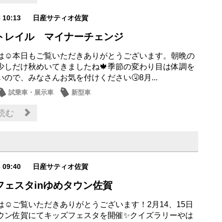
8 10:13
日産サティオ佐賀
トレイル マイナーチェンジ
は☺本日もご覧いただきありがとうございます。朝晩の
少しだけ秋めいてきましたね🍁季節の変わり目は体調を
ので、みなさんお気を付けください🤧8月...
試乗車・展示車
新型車
読む
3 09:40
日産サティオ佐賀
フェスタinゆめタウン佐賀
は☺ご覧いただきありがとうございます！2月14、15日
ウン佐賀にてキッズフェスタを開催✨クイズラリーやは