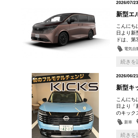
2026/07/2
新型エ
こんにち
日より新
ドは、第
電気自動
新車
続きを
2026/06/2
新型キ
こんにち
日より「
のキック
新車
続きを