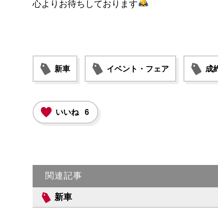
心よりお待ちしております
新車
イベント・フェア
成
いいね
6
関連記事
新車