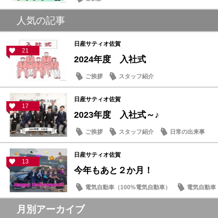
人気の記事
日産サティオ佐賀
21
2024年度 入社式
ご挨拶
スタッフ紹介
日産サティオ佐賀
17
2023年度 入社式～♪
ご挨拶
スタッフ紹介
日常の出来事
日産サティオ佐賀
13
今年もあと２か月！
電気自動車（100%電気自動車）
電気自動車（
イベント・フェア
月別アーカイブ