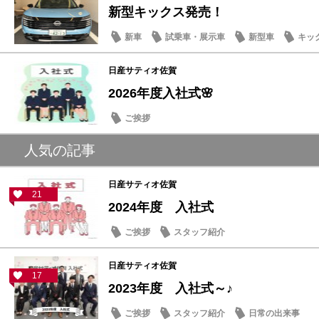
新型キックス発売！
新車
試乗車・展示車
新型車
キッ
日産サティオ佐賀
2026年度入社式🌸
ご挨拶
人気の記事
日産サティオ佐賀
21
2024年度 入社式
ご挨拶
スタッフ紹介
日産サティオ佐賀
17
2023年度 入社式～♪
ご挨拶
スタッフ紹介
日常の出来事