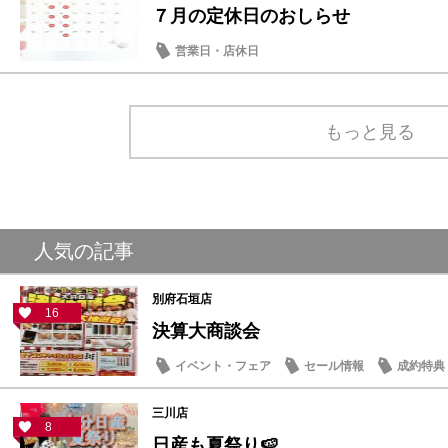
７月の定休日のおしらせ
営業日・店休日
もっと見る
人気の記事
別府石垣店
16
決算大商談会
イベント・フェア
セール情報
成約特典
三川店
8
日産も夏祭り🍉