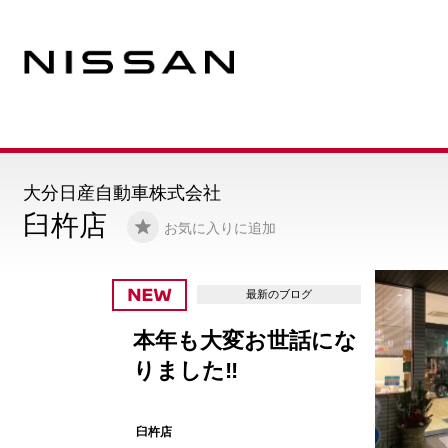
大分日産自動車株式会社
臼杵店
お気に入りに追加
最新のブログ
本年も大変お世話にな
りました‼︎
臼杵店