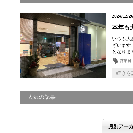
2024/12/2
本年も
いつも大
ざいます
となりま
営業日
続きを
人気の記事