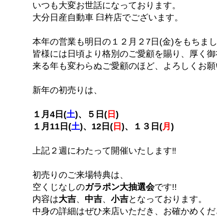
いつも大変お世話になっております。
大分日産自動車 臼杵店でございます。
本年の営業も明日の１２月２7日(金)をもちま
皆様には日頃より格別のご愛顧を賜り、厚く御
来る年も変わらぬご愛顧のほど、よろしくお願
新年の初売りは、
１月4日(
土
)、５日(
日
)
１月11日(
土
)、12日(
日
)、１３日(
月
)
上記２週にわたって開催いたします‼︎
初売りのご来場特典は、
空くじなしの
ガラポン大抽選会
です!!
内容は
大吉
、
中吉
、
小吉
となっております。
中身の詳細はぜひ来店いただき、お確かめくださ