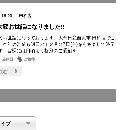
6 18:23
臼杵店
大変お世話になりました‼︎
変お世話になっております。大分日産自動車 臼杵店でご
。本年の営業も明日の１２月２7日(金)をもちまして終了
す。皆様には日頃より格別のご愛顧を...
・店休日
ご挨拶
読む