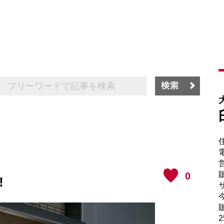
電
販
0
︎
サ
販