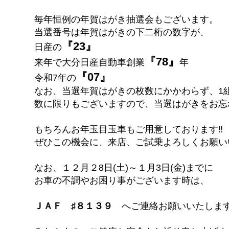
毎年恒例の年賀はがき抽選会もございます。
当選番号は年賀はがきの下二桁の数字が、
『23』
日産の
『78』
来年で大分日産自動車創業
年
『07』
令和7年の
なお、当選年賀はがきの枚数にかかわらず、1
数に限りもございますので、当選はがきをお忘れ
もちろんお年玉目玉車もご用意しております‼︎
ぜひこの機会に、来店、ご試乗よろしくお願い
なお、１２月２8日(土)～１月3日(金)までに
お車の不調やお困り事がございます時は、
ＪＡＦ ♯８１３９
へご連絡お願いいたしま