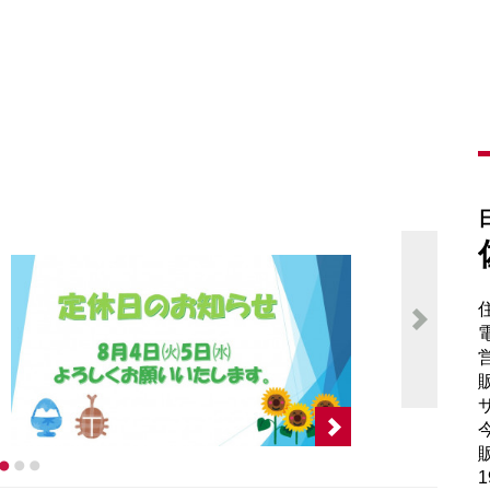
電
販
サ
販
1