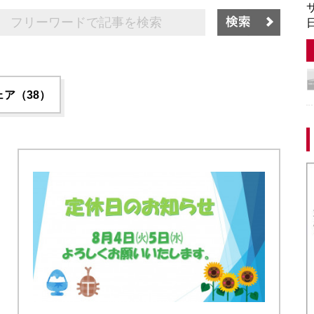
サ
日
ア（38）