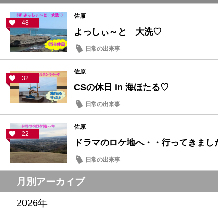
佐原
48
よっしぃ～と 大洗♡
日常の出来事
佐原
32
CSの休日 in 海ほたる♡
日常の出来事
佐原
22
ドラマのロケ地へ・・行ってきまし
日常の出来事
月別アーカイブ
2026年