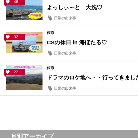
48
よっしぃ～と 大洗♡
日常の出来事
佐原
32
CSの休日 in 海ほたる♡
日常の出来事
佐原
22
ドラマのロケ地へ・・行ってきまし
日常の出来事
月別アーカイブ