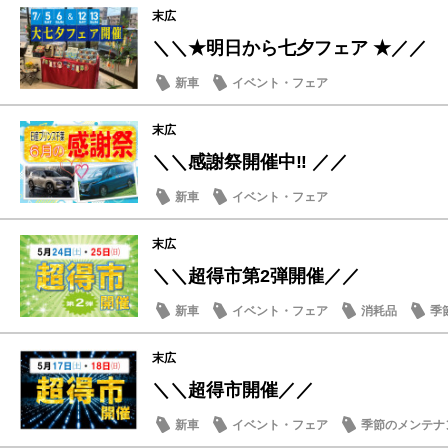
末広
＼＼★明日から七夕フェア ★／／
新車
イベント・フェア
末広
＼＼感謝祭開催中‼️ ／／
新車
イベント・フェア
末広
＼＼超得市第2弾開催／／
新車
イベント・フェア
消耗品
季
末広
＼＼超得市開催／／
新車
イベント・フェア
季節のメンテナ