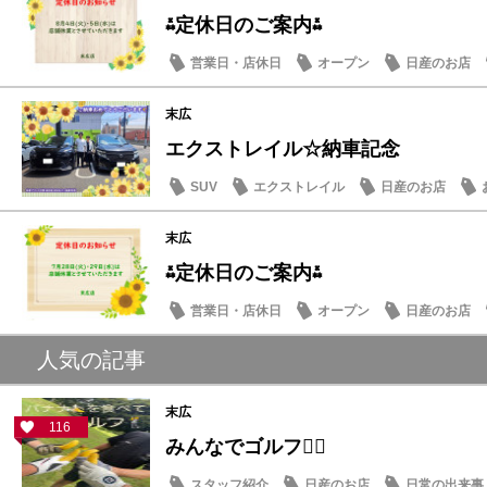
⁂定休日のご案内⁂
営業日・店休日
オープン
日産のお店
末広
エクストレイル☆納車記念
SUV
エクストレイル
日産のお店
末広
⁂定休日のご案内⁂
営業日・店休日
オープン
日産のお店
人気の記事
末広
116
みんなでゴルフ🏌️‍♂️
スタッフ紹介
日産のお店
日常の出来事