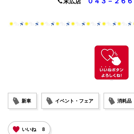
０４３－２６６
📞
末広店
新車
イベント・フェア
消耗品
いいね
8