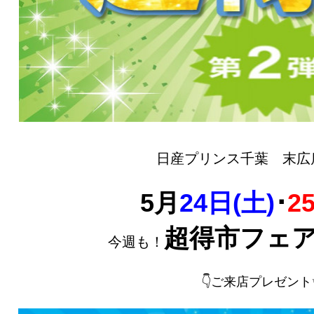
日産プリンス千葉 末広
5月
24日(土)
･
2
超得市フェ
今週も！
👇ご来店プレゼント