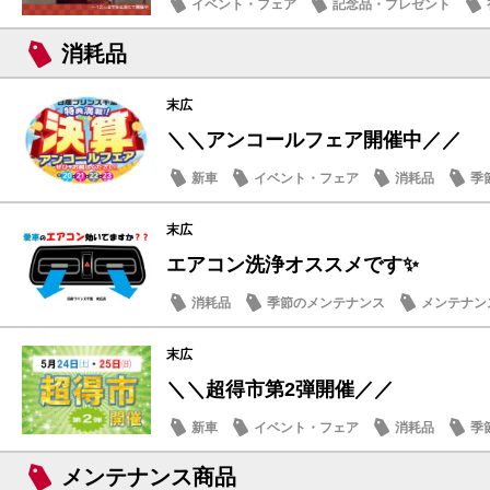
イベント・フェア
記念品・プレゼント
話題の情報
消耗品
末広
＼＼アンコールフェア開催中／／
新車
イベント・フェア
消耗品
季
末広
エアコン洗浄オススメです✨
消耗品
季節のメンテナンス
メンテナン
話題の情報
末広
＼＼超得市第2弾開催／／
新車
イベント・フェア
消耗品
季
メンテナンス商品