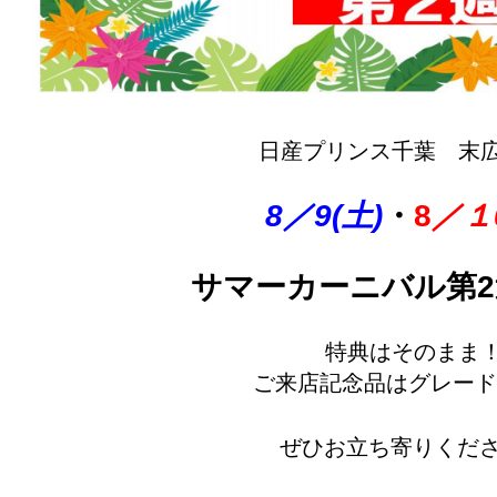
日産プリンス千葉 末
8／9(土)
・
8
／１0
サマーカーニバル第2
特典はそのまま
ご来店記念品はグレード
ぜひお立ち寄りくだ