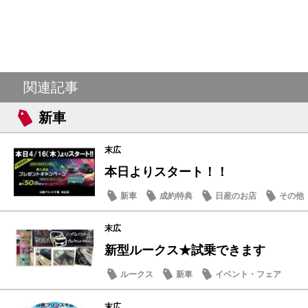
関連記事
新車
末広
本日よりスタート！！
新車
成約特典
日産のお店
その他
末広
新型ルークス★試乗できます
ルークス
新車
イベント・フェア
末広