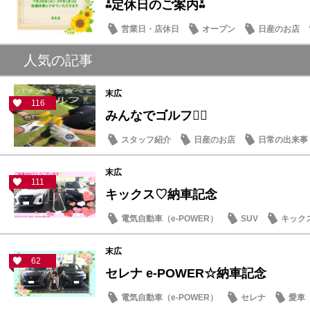
⁂定休日のご案内⁂
営業日・店休日
オープン
日産のお店
人気の記事
末広
116
みんなでゴルフ🏌️‍♂️
スタッフ紹介
日産のお店
日常の出来事
末広
111
キックス♡納車記念
電気自動車（e-POWER）
SUV
キック
末広
62
セレナ e-POWER☆納車記念
電気自動車（e-POWER）
セレナ
愛車