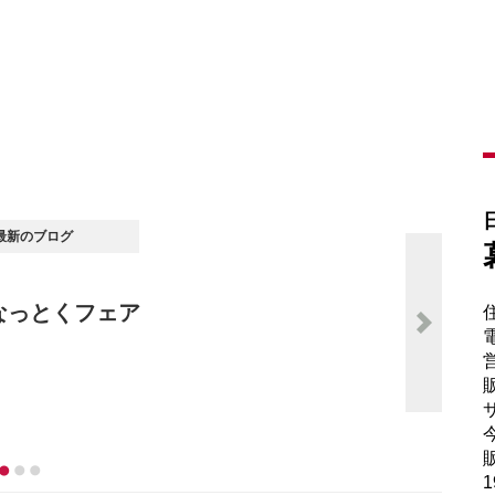
電
販
サ
販
1