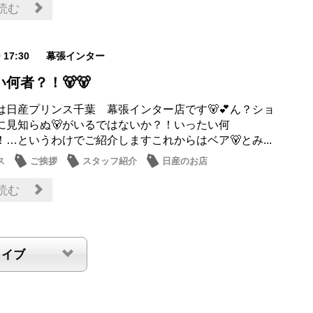
読む
9 17:30
幕張インター
何者？！🐻🐻
は日産プリンス千葉 幕張インター店です🐻💕ん？ショ
に見知らぬ🐻がいるではないか？！いったい何
！…というわけでご紹介しますこれからはベア🐻とみ...
ス
ご挨拶
スタッフ紹介
日産のお店
読む