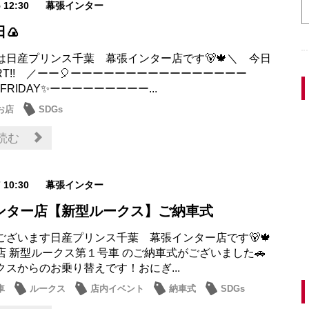
5 12:30
幕張インター
日🍙
は日産プリンス千葉 幕張インター店です🐻🍁＼ 今日
RT!! ／ーー🎈ーーーーーーーーーーーーーーーー
 FRIDAY✨ーーーーーーーーー...
お店
SDGs
読む
7 10:30
幕張インター
ンター店【新型ルークス】ご納車式
ございます日産プリンス千葉 幕張インター店です🐻🍁
店 新型ルークス第１号車 のご納車式がございました🚗
スからのお乗り替えです！​​​おにぎ...
車
ルークス
店内イベント
納車式
SDGs