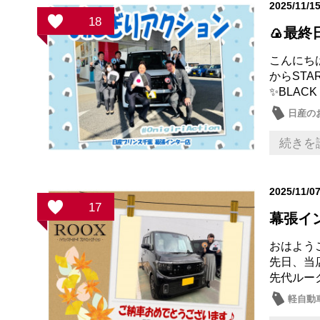
2025/11/1
18
🍙最終
こんにち
からSTA
✨BLACK
日産の
続きを
2025/11/0
17
幕張イ
おはよう
先日、当
先代ルーク
軽自動