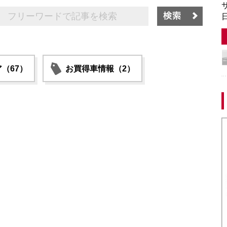
サ
日
（67）
お買得車情報（2）