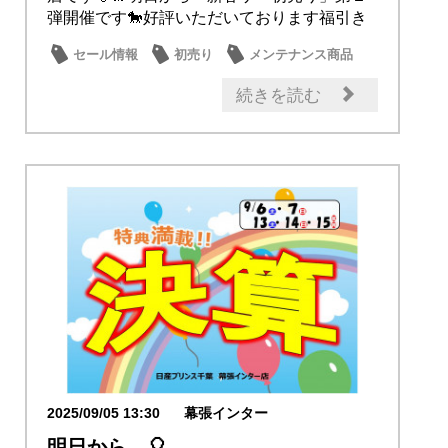
弾開催です🐎好評いただいております福引き
大抽選会 ...
セール情報
初売り
メンテナンス商品
続きを読む
2025/09/05 13:30
幕張インター
明日から…🎈