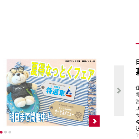
電
販
サ
販
1