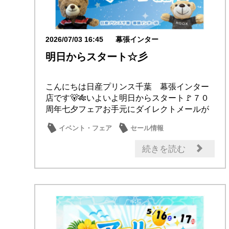
2026/07/03 16:45
幕張インター
明日からスタート☆彡
こんにちは日産プリンス千葉 幕張インター
店です🐻🎋いよいよ明日からスタート🚩７０
周年七夕フェアお手元にダイレクトメールが
届いており...
イベント・フェア
セール情報
記念品・プレゼント
成約特典
続きを読む
メンテナンス商品