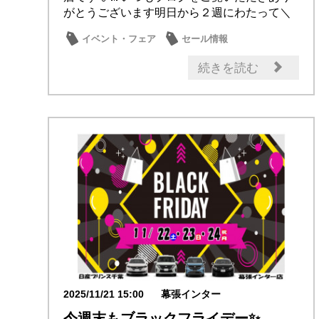
がとうございます明日から２週にわたって＼
新春ザ初...
イベント・フェア
セール情報
メンテナンス商品
続きを読む
2025/11/21 15:00
幕張インター
今週末もブラックフライデー✨