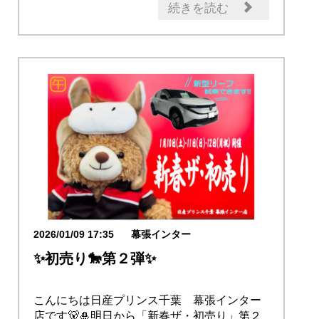
続きを読む
2026/01/09 17:35
幕張インター
✨初売り🐎第２弾✨
こんにちは日産プリンス千葉 幕張インター
店です🐻🎍明日から「新春ザ・初売り」第２