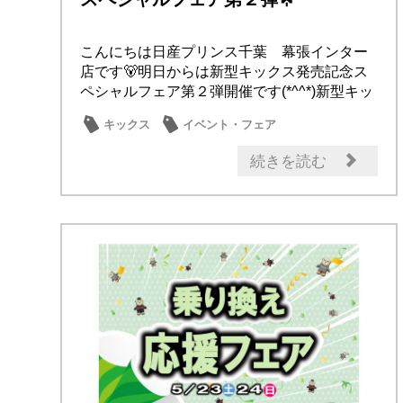
こんにちは日産プリンス千葉 幕張インター
店です🐻明日からは新型キックス発売記念ス
ペシャルフェア第２弾開催です(*^^*)新型キッ
ク...
キックス
イベント・フェア
試乗車・展示車
新型車
続きを読む