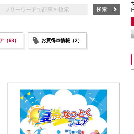
サ
日
ア（68）
お買得車情報（2）