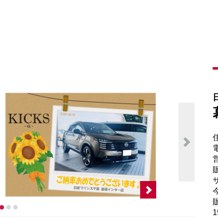
電
販
サ
販
1