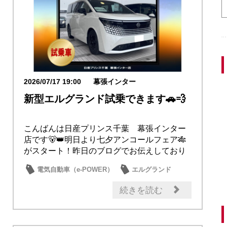
2026/07/17 19:00
幕張インター
新型エルグランド試乗できます🚗💨
こんばんは日産プリンス千葉 幕張インター
店です🐻👑明日より七夕アンコールフェア🎋
がスタート！昨日のブログでお伝えしており
ました新型...
電気自動車（e-POWER）
エルグランド
イベント・フェア
試乗車・展示車
続きを読む
新型車