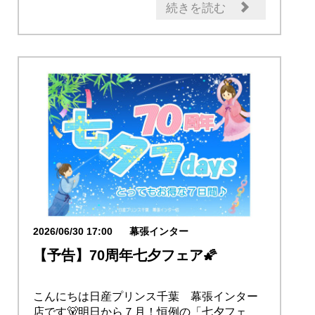
続きを読む
2026/06/30 17:00
幕張インター
【予告】70周年七夕フェア🌠
こんにちは日産プリンス千葉 幕張インター
店です🐻明日から７月！恒例の「七夕フェ