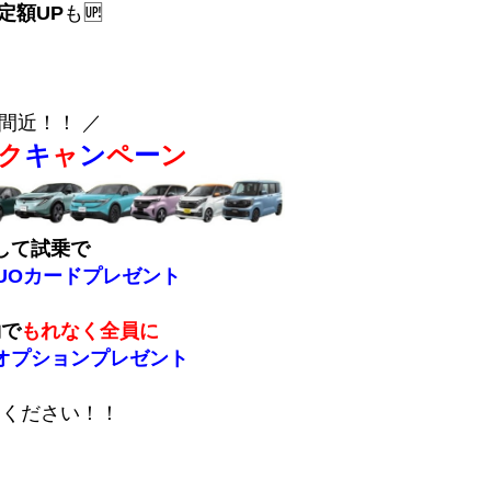
定額UP
も🆙
間近！！ ／
ク
キ
ャ
ン
ペ
ー
ン
して試乗で
UOカードプレゼント
約で
もれなく全員に
オプションプレゼント
募ください！！