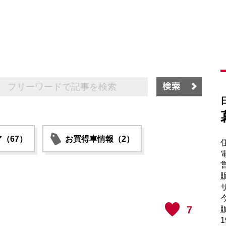
（67）
お買得車情報（2）
電
販
サ
7
販
1