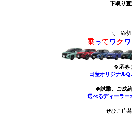
下取り査
＼ 締切
乗
っ
て
ワ
ク
ワ
🍀
応募
日産オリジナルQ
🍀試乗、ご成
選べるディーラー
ぜひご応