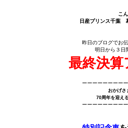
こ
日産プリンス千葉 幕
昨日のブログでお
明日から３日
最終決算
ーーーーーーーー
おかげさ
70周年を迎え
ーーーーーーーー
特別記念車
を