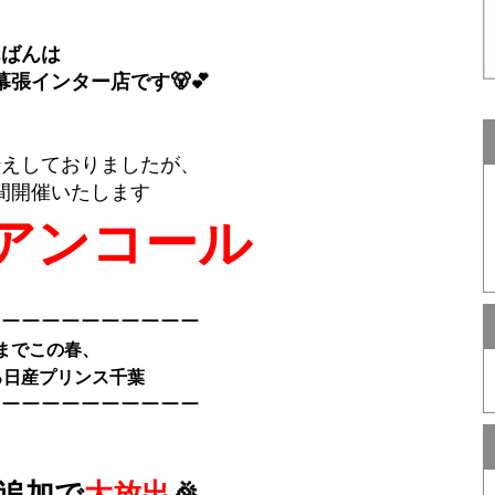
んばんは
張インター店です🐻💕
伝えしておりましたが、
間開催いたします
アンコール
ーーーーーーーーーーー
までこの春、
る日産プリンス千葉
ーーーーーーーーーーー
追加で
大放出
🎉