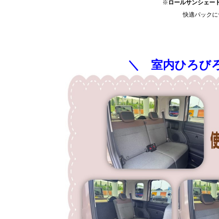
※
ロールサンシェー
快適パックに
＼ 室内ひろびろ