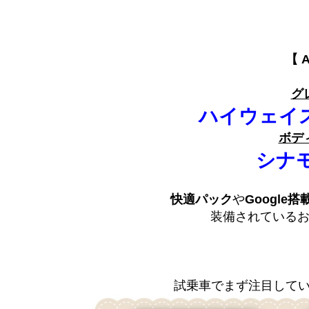
【 A
グ
ハイウェイ
ボデ
シナ
快適パック
や
Google
装備されている
試乗車でまず注目して