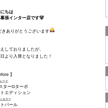
んにちは
幕張インター店です🐻
だきありがとうございます
伝えしておりましたが、
本日より入替となりました！
fore 】
レード
スターGターボ
ットエディション
ィカラー
イトパール