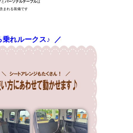
ド
と
パーソナルテーブル
は
含まれる装備です
乗れルークス♪ ／