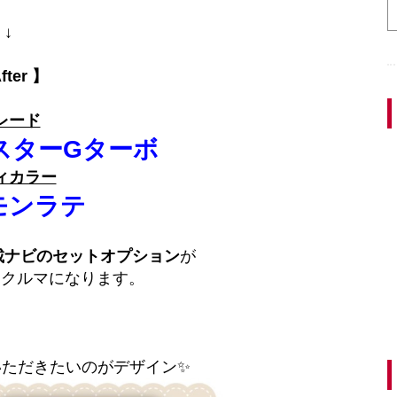
↓
fter 】
レード
スターGターボ
ィカラー
モンラテ
搭載ナビのセットオプション
が
おクルマになります。
いただきたいのがデザイン✨