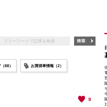
（68）
お買得車情報（2）
電
販
サ
9
販
1