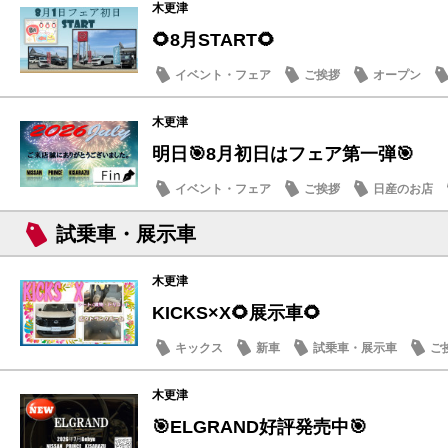
木更津
🌻8月START🌻
イベント・フェア
ご挨拶
オープン
木更津
明日🎯8月初日はフェア第一弾🎯
イベント・フェア
ご挨拶
日産のお店
試乗車・展示車
木更津
KICKS×X🌻展示車🌻
キックス
新車
試乗車・展示車
ご
木更津
🎯ELGRAND好評発売中🎯