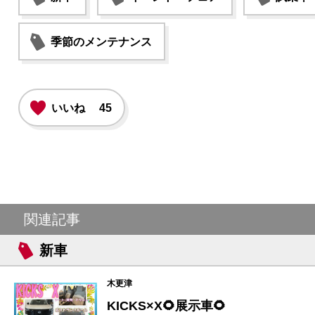
季節のメンテナンス
いいね
45
関連記事
新車
木更津
KICKS×X🌻展示車🌻