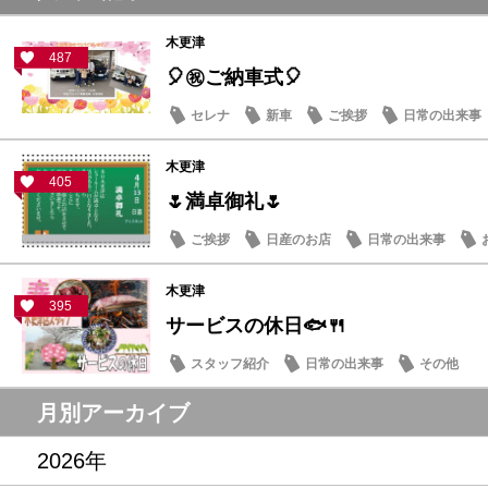
木更津
487
🎈㊗ご納車式🎈
セレナ
新車
ご挨拶
日常の出来事
木更津
405
🌷満卓御礼🌷
ご挨拶
日産のお店
日常の出来事
木更津
395
サービスの休日🐟🍴
スタッフ紹介
日常の出来事
その他
月別アーカイブ
2026年