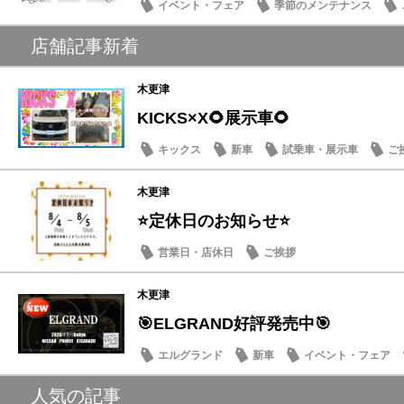
イベント・フェア
季節のメンテナンス
店舗記事新着
木更津
KICKS×X🌻展示車🌻
キックス
新車
試乗車・展示車
ご
木更津
⭐定休日のお知らせ⭐
営業日・店休日
ご挨拶
木更津
🎯ELGRAND好評発売中🎯
エルグランド
新車
イベント・フェア
人気の記事