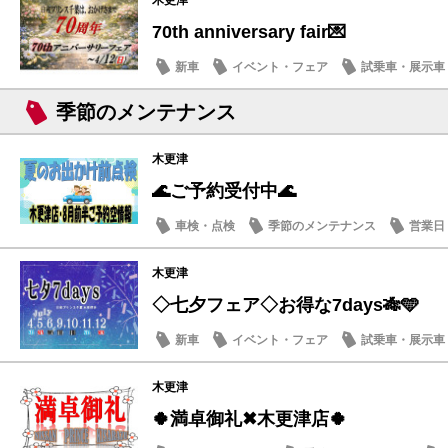
木更津
70th anniversary fair💌
新車
イベント・フェア
試乗車・展示車
季節のメンテナンス
木更津
🌊ご予約受付中🌊
車検・点検
季節のメンテナンス
営業日
木更津
◇七夕フェア◇お得な7days🎋🩵
新車
イベント・フェア
試乗車・展示車
季節のメンテナンス
木更津
🍀満卓御礼✖木更津店🍀