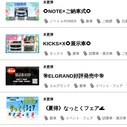
木更津
🌻NOTE×ご納車式🌻
ノート e-POWER
新車
ご挨拶
日
木更津
KICKS×X🌻展示車🌻
キックス
新車
試乗車・展示車
ご
木更津
🎯ELGRAND好評発売中🎯
エルグランド
新車
イベント・フェア
木更津
《夏得》なっとくフェア🌊
新車
イベント・フェア
試乗車・展示車