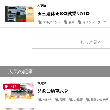
木更津
★三連休★✖🌻試乗NO1🌻
エルグランド
新車
イベント・フェア
もっと見る
人気の記事
木更津
487
🎈㊗ご納車式🎈
セレナ
新車
ご挨拶
日常の出来事