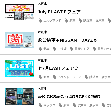
木更津
July🚩LAST🚩フェア
エルグランド
新車
試乗車・展示車
木更津
㊗ご納車🌷NISSAN DAYZ🌷
新車
ご挨拶
日産のお店
日常の出
木更津
🚩7月LASTフェア🚩
新車
イベント・フェア
試乗車・展示車
木更津
🚙KICKS🚙G-e-4ORCE×X2WD
キックス
新車
試乗車・展示車
ご