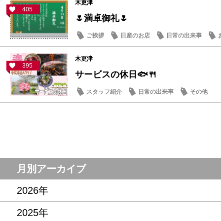
木更津
405
🌷満卓御礼🌷
ご挨拶
日産のお店
日常の出来事
木更津
395
サービスの休日🐟🍴
スタッフ紹介
日常の出来事
その他
月別アーカイブ
2026年
2025年