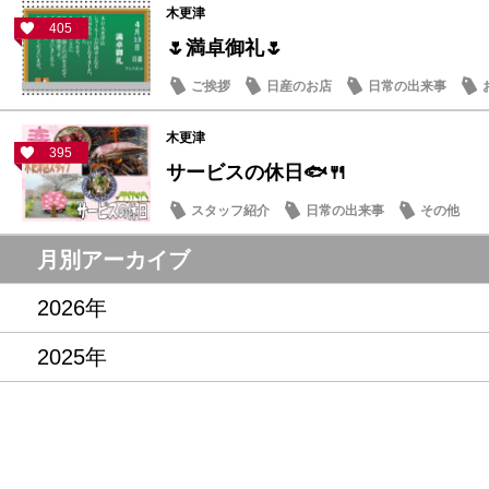
木更津
405
🌷満卓御礼🌷
ご挨拶
日産のお店
日常の出来事
木更津
395
サービスの休日🐟🍴
スタッフ紹介
日常の出来事
その他
月別アーカイブ
2026年
2025年