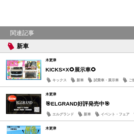
関連記事
新車
木更津
KICKS×X🌻展示車🌻
キックス
新車
試乗車・展示車
ご
木更津
🎯ELGRAND好評発売中🎯
エルグランド
新車
イベント・フェア
木更津