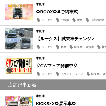
木更津
🌻ROOX🌻✖ご納車式
ルークス
ご挨拶
愛車
日産のお店
木更津
【ルークス】試乗車チェンジ🪄
ルークス
新車
試乗車・展示車
新
木更津
🎈GWフェア開催中🎈
ルークス
イベント・フェア
試乗車・展
店舗記事新着
木更津
KICKS×X🌻展示車🌻