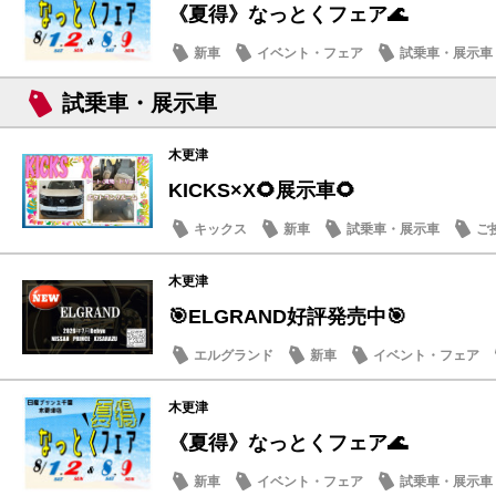
《夏得》なっとくフェア🌊
新車
イベント・フェア
試乗車・展示車
試乗車・展示車
木更津
KICKS×X🌻展示車🌻
キックス
新車
試乗車・展示車
ご
木更津
🎯ELGRAND好評発売中🎯
エルグランド
新車
イベント・フェア
木更津
《夏得》なっとくフェア🌊
新車
イベント・フェア
試乗車・展示車