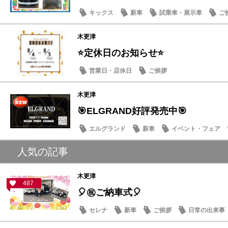
キックス
新車
試乗車・展示車
ご
木更津
⭐定休日のお知らせ⭐
営業日・店休日
ご挨拶
木更津
🎯ELGRAND好評発売中🎯
エルグランド
新車
イベント・フェア
人気の記事
木更津
487
🎈㊗ご納車式🎈
セレナ
新車
ご挨拶
日常の出来事