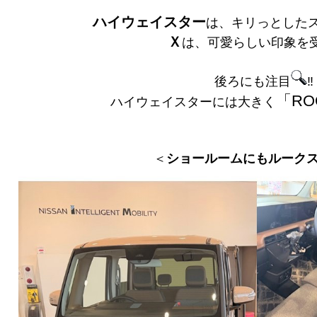
ハイウェイスター
は、キリっとした
Ｘ
は、可愛らしい印象を
後ろにも注目
‼
「R
O
ハイウェイスターには大きく
＜
ショールームにもルーク