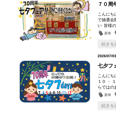
７０周
こんにち
で抽選会
い 皆様の
新車
記念品
続きを
2026/07/0
七夕フ
こんにちは
１０ ・ 
らではのお
新車
記念品
続きを