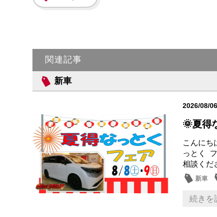
関連記事
新車
2026/08/0
🌞夏
こんにちは
っとく 
相談くださ
新車
営業日
続きを