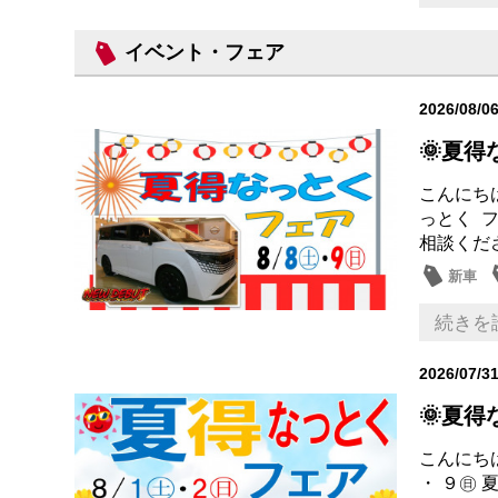
イベント・フェア
2026/08/0
🌞夏
こんにちは
っとく 
相談くださ
新車
営業日
続きを
2026/07/3
🌞夏
こんにち
・ ９㊐