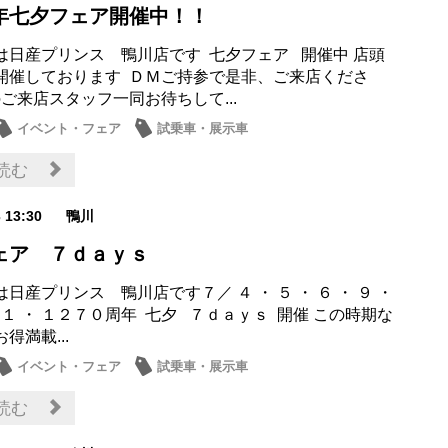
年七夕フェア開催中！！
は日産プリンス 鴨川店です 七夕フェア 開催中 店頭
開催しております ＤＭご持参で是非、ご来店くださ
ご来店スタッフ一同お待ちして...
イベント・フェア
試乗車・展示車
・プレゼント
メンテナンス商品
読む
3 13:30
鴨川
ェア ７ｄａｙｓ
日産プリンス 鴨川店です７／ ４ ・ ５ ・ ６ ・ ９ ・
１１ ・ １２７０周年 七夕 ７ｄａｙｓ 開催 この時期な
得満載...
イベント・フェア
試乗車・展示車
・プレゼント
メンテナンス商品
読む