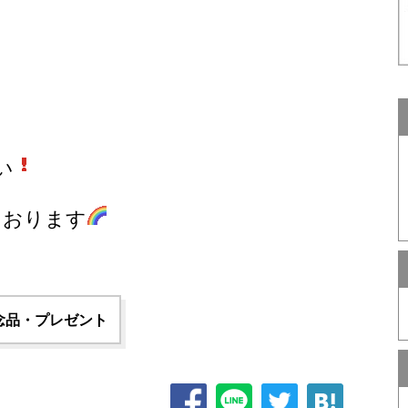
い
ております
念品・プレゼント