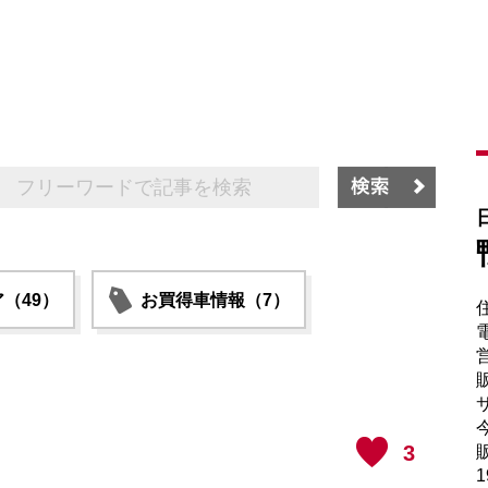
（49）
お買得車情報（7）
電
販
サ
3
販
1