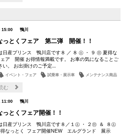
6 15:00
鴨川
得なっとくフェア 第二弾 開催！！
日産プリンス 鴨川店です８ ／ ８ ㊏ ・ ９ ㊐ 夏得な
フェア 開催 お得情報満載です。 お車の気になることご
い。 お出掛けのご予定...
イベント・フェア
試乗車・展示車
メンテナンス商品
・店休日
読む
1 11:00
鴨川
得なっとくフェア開催！！
は日産プリンス 鴨川店です８／１㊏ ・ ２㊐ ＆ ８㊏
 夏得なっとく フェア開催NEW エルグランド 展示