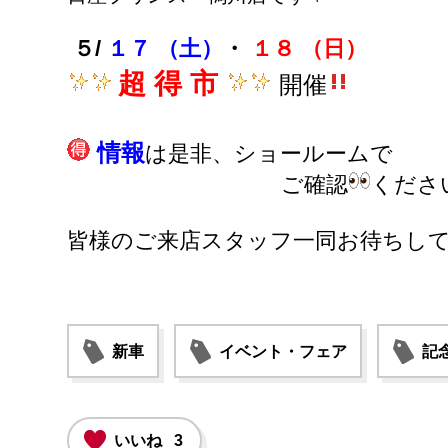
５/
１７
（土）
・
１８
（日）
超 得 市
開催
情報
は是非、ショールームで
ご確認
くださ
皆様のご来店スタッフ一同お待ちし
新車
イベント・フェア
記
いいね
3