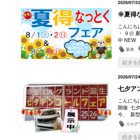
2026/07/3
🌞夏
こんにち
・ ９㊐
中 NEW
新車
続きを
2026/07/2
七夕ア
こんにち
開催 七
今、 新型
エルグ
メンテ
続きを