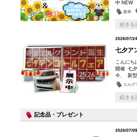
中 NEW
新車
続きを
2026/07/2
七夕ア
こんにち
開催 七
今、 新型
エルグ
メンテ
続きを
記念品・プレゼント
2026/07/0