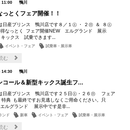
1 11:00
鴨川
得なっとくフェア開催！！
は日産プリンス 鴨川店です８／１㊏ ・ ２㊐ ＆ ８㊏
 夏得なっとく フェア開催NEW エルグランド 展示
 キックス 試乗できます...
イベント・フェア
試乗車・展示車
読む
4 14:30
鴨川
ンコール＆新型キックス誕生フ...
は日産プリンス 鴨川店です２５日㊏・２６㊐ フェア
夕 特典 も最終ですお見逃しなくご用命ください。只
エルグランド 展示中です是非...
ランド
新車
イベント・フェア
試乗車・展示車
ナンス商品
読む